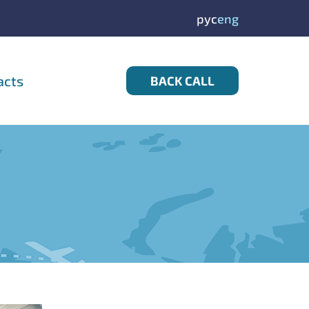
рус
eng
acts
BACK CALL