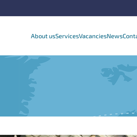
About us
Services
Vacancies
News
Cont